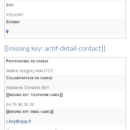
City
POUGNY
Sitemap
[[missing key: actif-detail-contact]]
Professionel en charge
Maître Grégory WAUTOT
Collaborateur en charge
Madame Christine BEY
[[missing key: telephone-label]]
04 73 40 30 20
[[missing key: email-label]]
c.bey@ajup.fr