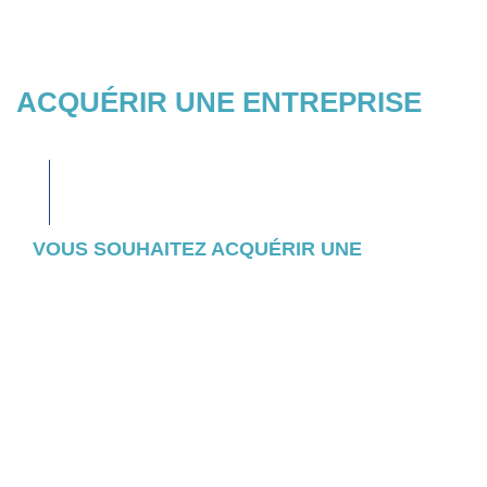
ACQUÉRIR UNE ENTREPRISE
VOUS SOUHAITEZ ACQUÉRIR UNE
ENTREPRISE ?
Consultez l’ensemble des entreprises et
actifs pour lesquels nous avons initié un
appel d’offres