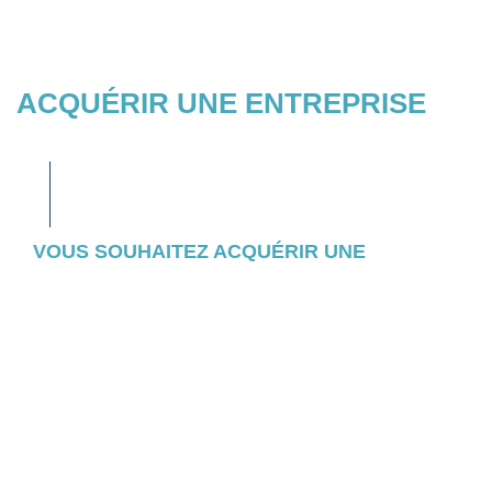
ACQUÉRIR UNE ENTREPRISE
VOUS SOUHAITEZ ACQUÉRIR UNE
ENTREPRISE ?
Consultez l’ensemble des entreprises et
actifs pour lesquels nous avons initié un
appel d’offres