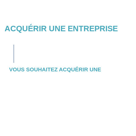
ACQUÉRIR UNE ENTREPRISE
VOUS SOUHAITEZ ACQUÉRIR UNE
ENTREPRISE ?
Consultez l’ensemble des entreprises et
actifs pour lesquels nous avons initié un
appel d’offres