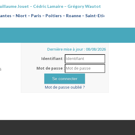
Guillaume Jouet – Cédric Lamaire – Grégory Wautot
ntes – Niort – Paris – Poitiers
–
Roanne – Saint-Etienne
Dernière mise à jour : 08/08/2026
Identifiant :
Mot de passe :
s
Mot de passe oublié ?