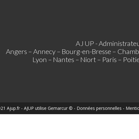
AJ UP - Administrateu
Angers – Annecy – Bourg-en-Bresse – Chamb
Lyon – Nantes – Niort – Paris – Poit
21 Ajup.fr
- AJUP utilise
Gemarcur ©
-
Données personnelles
-
Mentio