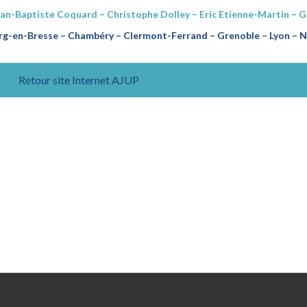
ean-Baptiste Coquard – Christophe Dolley – Eric Etienne-Martin – 
g-en-Bresse – Chambéry – Clermont-Ferrand – Grenoble – Lyon – Na
Retour site Internet AJUP