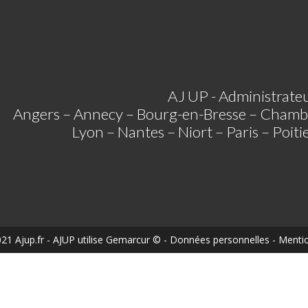
AJ UP - Administrateu
Angers – Annecy – Bourg-en-Bresse – Chamb
Lyon – Nantes – Niort – Paris – Poit
21 Ajup.fr
- AJUP utilise
Gemarcur ©
-
Données personnelles
-
Mentio