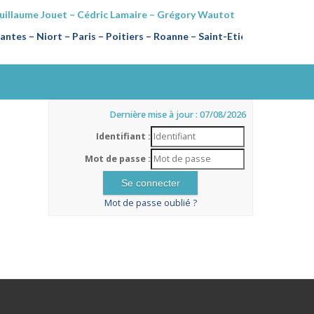
Guillaume Jouet – Cédric Lamaire – Grégory Wautot
ntes – Niort – Paris – Poitiers
–
Roanne – Saint-Etienne
Dernière mise à jour : 07/08/2026
Identifiant :
Mot de passe :
Mot de passe oublié ?