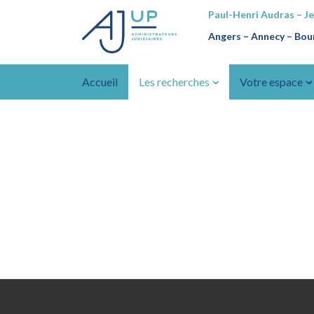
Paul-Henri Audras – J
Angers – Annecy
–
Bour
Accueil
Les recherches
Votre espace