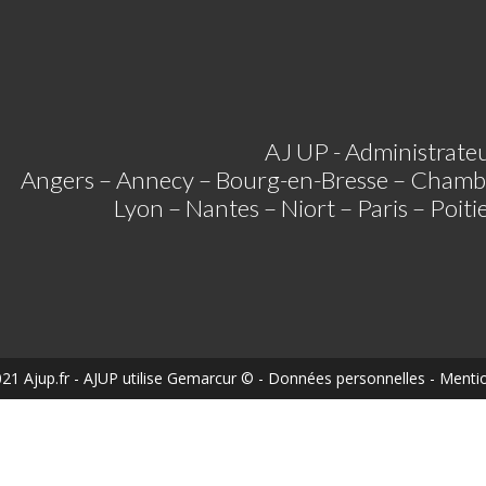
AJ UP - Administrateu
Angers – Annecy – Bourg-en-Bresse – Chamb
Lyon – Nantes – Niort – Paris – Poit
21 Ajup.fr
- AJUP utilise
Gemarcur ©
-
Données personnelles
-
Mentio