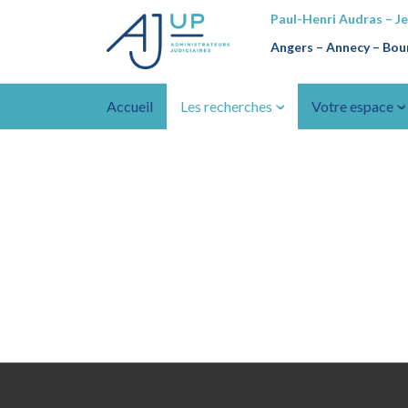
Paul-Henri Audras – J
Angers – Annecy
–
Bour
Accueil
Les recherches
Votre espace