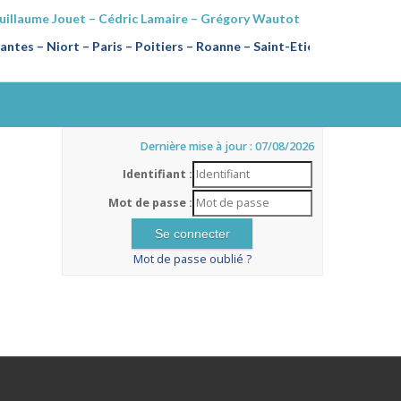
Guillaume Jouet – Cédric Lamaire – Grégory Wautot
ntes – Niort – Paris – Poitiers
–
Roanne – Saint-Etienne
Dernière mise à jour : 07/08/2026
Identifiant :
Mot de passe :
Mot de passe oublié ?