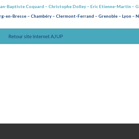
ean-Baptiste Coquard – Christophe Dolley – Eric Etienne-Martin – 
g-en-Bresse – Chambéry – Clermont-Ferrand – Grenoble – Lyon – Na
Retour site Internet AJUP