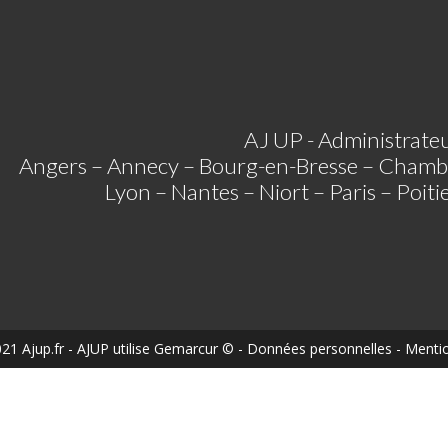
AJ UP - Administrateu
Angers – Annecy – Bourg-en-Bresse – Chamb
Lyon – Nantes – Niort – Paris – Poit
21 Ajup.fr
- AJUP utilise
Gemarcur ©
-
Données personnelles
-
Mentio