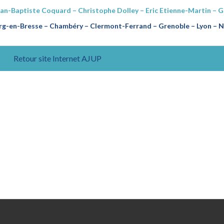
ean-Baptiste Coquard – Christophe Dolley – Eric Etienne-Martin – 
g-en-Bresse – Chambéry – Clermont-Ferrand – Grenoble – Lyon – Na
Retour site Internet AJUP