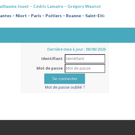
Guillaume Jouet – Cédric Lamaire – Grégory Wautot
ntes – Niort – Paris – Poitiers
–
Roanne – Saint-Etienne
Dernière mise à jour : 08/08/2026
Identifiant :
Mot de passe :
Mot de passe oublié ?