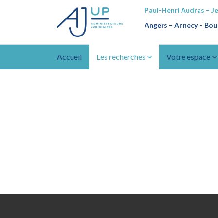
Paul-Henri Audras – J
Angers – Annecy
–
Bour
Accueil
Les recherches
Votre espace