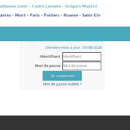
Guillaume Jouet – Cédric Lamaire – Grégory Wautot
ntes – Niort – Paris – Poitiers
–
Roanne – Saint-Etienne
Dernière mise à jour : 07/08/2026
Identifiant :
Mot de passe :
Mot de passe oublié ?