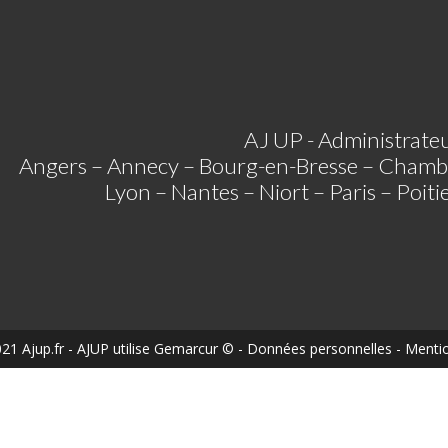
AJ UP - Administrateu
Angers – Annecy – Bourg-en-Bresse – Chamb
Lyon – Nantes – Niort – Paris – Poit
21 Ajup.fr
- AJUP utilise
Gemarcur ©
-
Données personnelles
-
Mentio