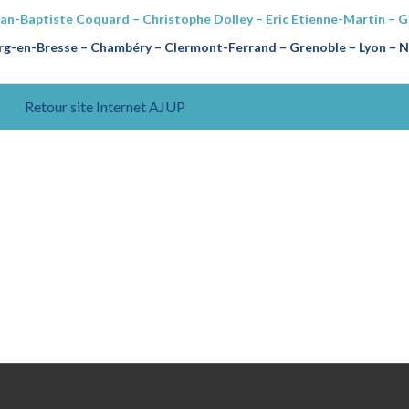
ean-Baptiste Coquard – Christophe Dolley – Eric Etienne-Martin – 
g-en-Bresse – Chambéry – Clermont-Ferrand – Grenoble – Lyon – Na
Retour site Internet AJUP