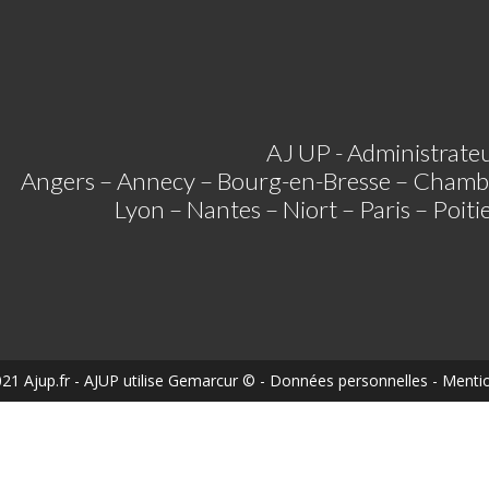
AJ UP - Administrateu
Angers – Annecy – Bourg-en-Bresse – Chamb
Lyon – Nantes – Niort – Paris – Poit
21 Ajup.fr
- AJUP utilise
Gemarcur ©
-
Données personnelles
-
Mentio