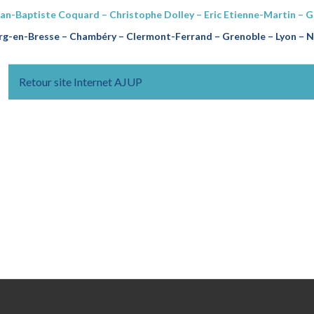
ean-Baptiste Coquard – Christophe Dolley – Eric Etienne-Martin – 
g-en-Bresse – Chambéry – Clermont-Ferrand – Grenoble – Lyon – Na
Retour site Internet AJUP