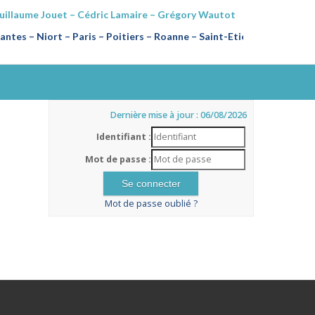
Guillaume Jouet – Cédric Lamaire – Grégory Wautot
ntes – Niort – Paris – Poitiers
–
Roanne – Saint-Etienne
Dernière mise à jour : 06/08/2026
Identifiant :
Mot de passe :
Mot de passe oublié ?