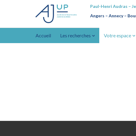
Paul-Henri Audras – J
Angers – Annecy
–
Bour
Accueil
Les recherches
Votre espace