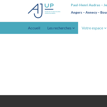
Paul-Henri Audras – J
Angers – Annecy
–
Bour
Accueil
Les recherches
Votre espace