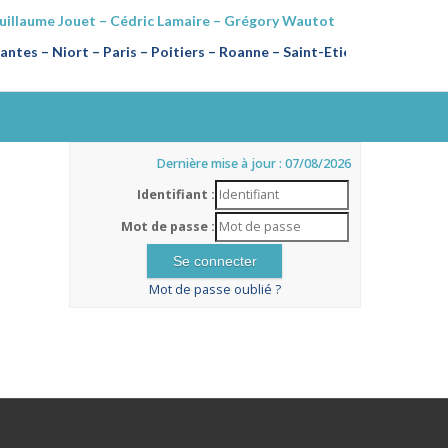
Guillaume Jouet – Cédric Lamaire – Grégory Wautot
ntes – Niort – Paris – Poitiers
–
Roanne – Saint-Etienne
Dernière mise à jour : 07/08/2026
Identifiant :
Mot de passe :
Mot de passe oublié ?