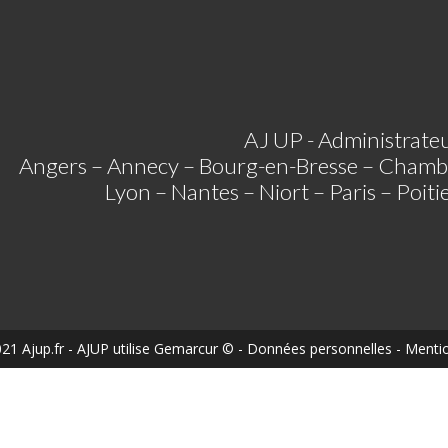
AJ UP - Administrateu
Angers – Annecy – Bourg-en-Bresse – Chamb
Lyon – Nantes – Niort – Paris – Poit
21 Ajup.fr
- AJUP utilise
Gemarcur ©
-
Données personnelles
-
Mentio