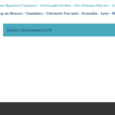
ean-Baptiste Coquard – Christophe Dolley – Eric Etienne-Martin – 
g-en-Bresse – Chambéry – Clermont-Ferrand – Grenoble – Lyon – Na
Retour site Internet AJUP