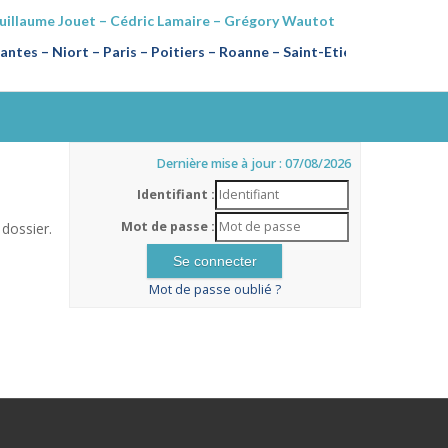
Guillaume Jouet – Cédric Lamaire – Grégory Wautot
ntes – Niort – Paris – Poitiers
–
Roanne – Saint-Etienne
Dernière mise à jour : 07/08/2026
Identifiant :
Mot de passe :
dossier.
Mot de passe oublié ?