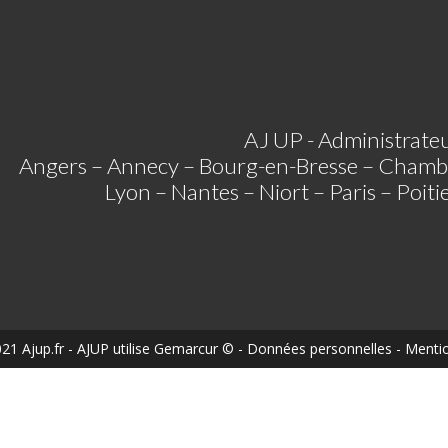
AJ UP - Administrateu
Angers – Annecy – Bourg-en-Bresse – Chamb
Lyon – Nantes – Niort – Paris – Poit
21 Ajup.fr
- AJUP utilise
Gemarcur ©
-
Données personnelles
-
Mentio