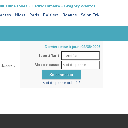
Guillaume Jouet – Cédric Lamaire – Grégory Wautot
ntes – Niort – Paris – Poitiers
–
Roanne – Saint-Etienne
Dernière mise à jour : 08/08/2026
Identifiant :
Mot de passe :
dossier.
Mot de passe oublié ?