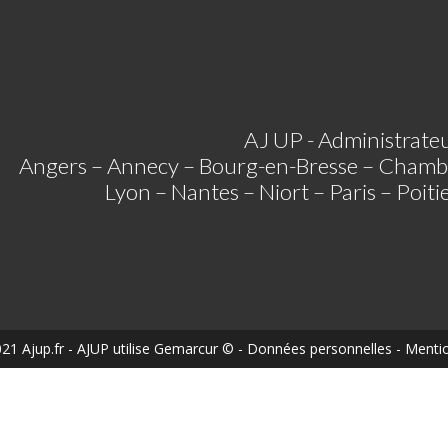
AJ UP - Administrateu
Angers – Annecy – Bourg-en-Bresse – Chamb
Lyon – Nantes – Niort – Paris – Poit
21 Ajup.fr
- AJUP utilise
Gemarcur ©
-
Données personnelles
-
Mentio