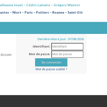
Guillaume Jouet – Cédric Lamaire – Grégory Wautot
ntes – Niort – Paris – Poitiers
–
Roanne – Saint-Etienne
Dernière mise à jour : 07/08/2026
Identifiant :
Mot de passe :
dossier.
Mot de passe oublié ?