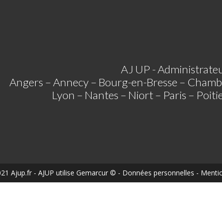
AJ UP - Administrateu
Angers – Annecy – Bourg-en-Bresse – Chamb
Lyon – Nantes – Niort – Paris – Poit
21 Ajup.fr
- AJUP utilise
Gemarcur ©
-
Données personnelles
-
Mentio