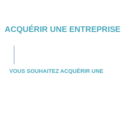
ACQUÉRIR UNE ENTREPRISE
VOUS SOUHAITEZ ACQUÉRIR UNE
ENTREPRISE ?
Consultez l’ensemble des entreprises et
actifs pour lesquels nous avons initié un
appel d’offres