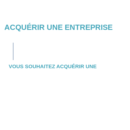
ACQUÉRIR UNE ENTREPRISE
VOUS SOUHAITEZ ACQUÉRIR UNE
ENTREPRISE ?
Consultez l’ensemble des entreprises et
actifs pour lesquels nous avons initié un
appel d’offres