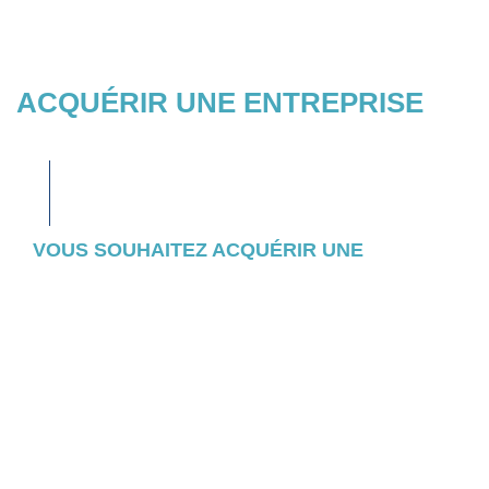
ACQUÉRIR UNE ENTREPRISE
VOUS SOUHAITEZ ACQUÉRIR UNE
ENTREPRISE ?
Consultez l’ensemble des entreprises et
actifs pour lesquels nous avons initié un
appel d’offres