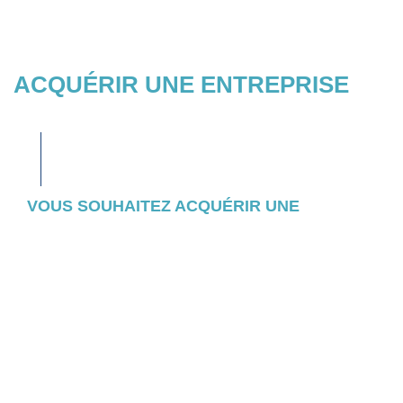
ACQUÉRIR UNE ENTREPRISE
VOUS SOUHAITEZ ACQUÉRIR UNE
ENTREPRISE ?
Consultez l’ensemble des entreprises et
actifs pour lesquels nous avons initié un
appel d’offres