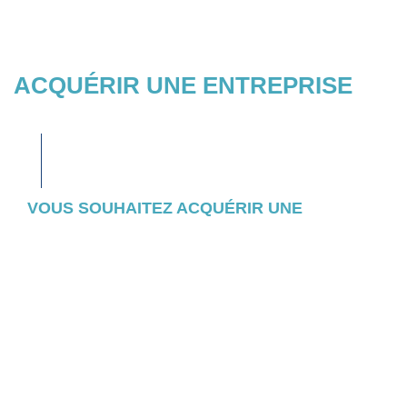
ACQUÉRIR UNE ENTREPRISE
VOUS SOUHAITEZ ACQUÉRIR UNE
ENTREPRISE ?
Consultez l’ensemble des entreprises et
actifs pour lesquels nous avons initié un
appel d’offres