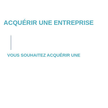
ACQUÉRIR UNE ENTREPRISE
VOUS SOUHAITEZ ACQUÉRIR UNE
ENTREPRISE ?
Consultez l’ensemble des entreprises et
actifs pour lesquels nous avons initié un
appel d’offres