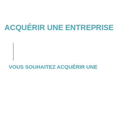
ACQUÉRIR UNE ENTREPRISE
VOUS SOUHAITEZ ACQUÉRIR UNE
ENTREPRISE ?
Consultez l’ensemble des entreprises et
actifs pour lesquels nous avons initié un
appel d’offres